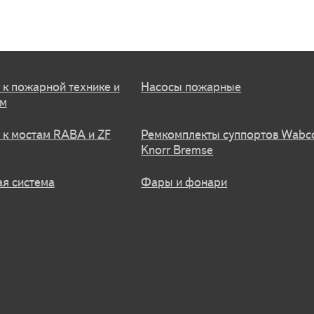
 к пожарной технике и
Насосы пожарные
ам
 к мостам RABA и ZF
Ремкомплекты суппортов Wabc
Knorr Bremse
я система
Фары и фонари