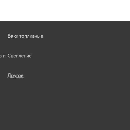
Баки топливные
o и
Сцепление
Другое