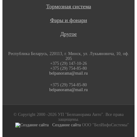
Тормозная система
Фары и фонари
Другое
Республика Беларусь, 220113, г. Минск, ул. Лукьяновича, 10, оф.
205
+375 (29) 147-10-26
+375 (29) 754-85-80
belpanorama@mail.ru
+375 (29) 754-85-80
belpanorama@mail.ru
© Copyright 2000 -2026 УП "Белпанорама Авто". Все права
защищены.
Создание сайта
ООО "БелИнфоСистемы"