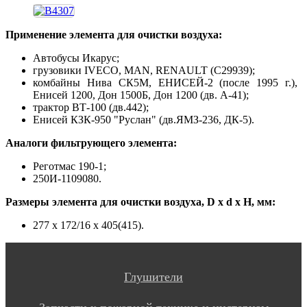
Применение элемента для очистки воздуха:
Автобусы Икарус;
грузовики IVECO, MAN, RENAULT (C29939);
комбайны Нива СК5М, ЕНИСЕЙ-2 (после 1995 г.),
Енисей 1200, Дон 1500Б, Дон 1200 (дв. А-41);
трактор ВТ-100 (дв.442);
Енисей КЗК-950 "Руслан" (дв.ЯМЗ-236, ДК-5).
Аналоги фильтрующего элемента:
Реготмас 190-1;
250И-1109080.
Размеры элемента для очистки воздуха, D x d x H, мм:
277 х 172/16 х 405(415).
Глушители