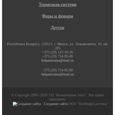
Тормозная система
Фары и фонари
Другое
Республика Беларусь, 220113, г. Минск, ул. Лукьяновича, 10, оф.
205
+375 (29) 147-10-26
+375 (29) 754-85-80
belpanorama@mail.ru
+375 (29) 754-85-80
belpanorama@mail.ru
© Copyright 2000 -2026 УП "Белпанорама Авто". Все права
защищены.
Создание сайта
ООО "БелИнфоСистемы"